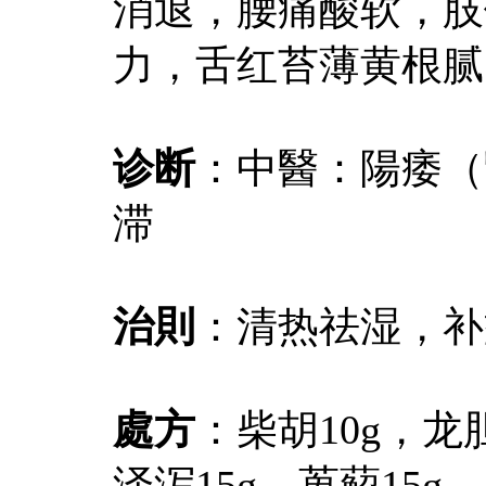
消退，腰痛酸软，肢
力，舌红苔薄黄根腻
诊断
：中醫：陽痿（
滞
治則
：清热祛湿，补
處方
：柴胡10g，龙
泽泻15g，萆薢15g