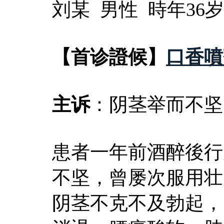
刘某 男性 時年36岁
【首诊證候】
口香噴
主诉
：阴茎举而不坚
患者一年前酒醉後行
不坚，曾屡次服用壮
阴茎不克不及勃起，