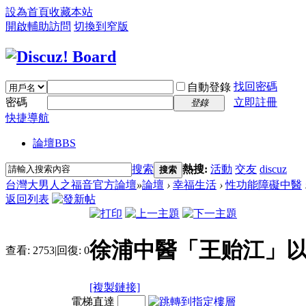
設為首頁
收藏本站
開啟輔助訪問
切換到窄版
找回密碼
自動登錄
密碼
立即註冊
登錄
快捷導航
論壇
BBS
搜索
熱搜:
活動
交友
discuz
搜索
台灣大男人之福音官方論壇
»
論壇
›
幸福生活
›
性功能障礙中醫
返回列表
徐浦中醫「王贻江」以
查看:
2753
|
回復:
0
[複製鏈接]
電梯直達