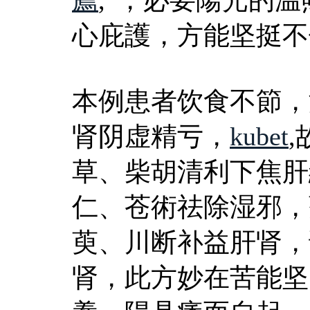
心庇護，方能坚挺不
本例患者饮食不節，
肾阴虚精亏，
kubet
草、柴胡清利下焦肝
仁、苍術祛除湿邪，
萸、川断补益肝肾，
肾，此方妙在苦能坚