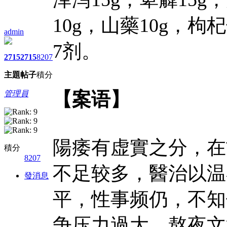
10g，山藥10g，枸杞
admin
7剂。
2715
2715
8207
主題
帖子
積分
【案语】
管理員
陽痿有虚實之分，在
積分
8207
不足较多，醫治以温
發消息
平，性事频仍，不知
争压力過大，熬夜文