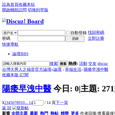
設為首頁
收藏本站
開啟輔助訪問
切換到窄版
找回密碼
自動登錄
密碼
立即註冊
登錄
快捷導航
論壇
BBS
搜索
熱搜:
活動
交友
discuz
搜索
台灣大男人之福音官方論壇
»
論壇
›
幸福生活
›
陽痿早洩中醫
收藏本版
|
訂閱
陽痿早洩中醫
今日:
0
|
主題:
271
1
2
3
4
5
6
7
8
9
10
... 14
/ 14 頁
下一頁
返 回
新窗
全部主題
最新
熱門
熱帖
精華
更多
作者
回復/查看
最後