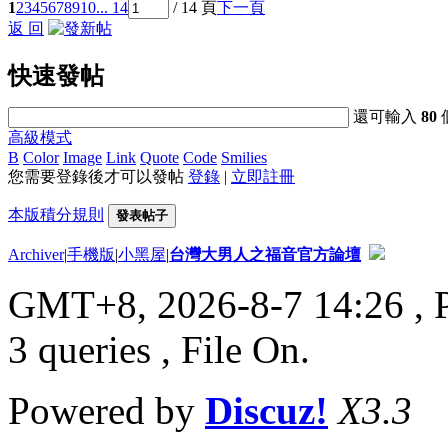
1
2
3
4
5
6
7
8
9
10
... 14
/ 14 頁
下一頁
返 回
快速發帖
還可輸入
80
高級模式
B
Color
Image
Link
Quote
Code
Smilies
您需要登錄後才可以發帖
登錄
|
立即註冊
本版積分規則
發表帖子
Archiver
|
手機版
|
小黑屋
|
台灣大男人之福音官方論壇
GMT+8, 2026-8-7 14:26
, 
3 queries , File On.
Powered by
Discuz!
X3.3