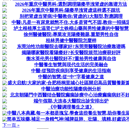
2026年重庆中醫男科:選對調理陽痿早洩肾虚的靠谱方法
2026年重庆中醫男科:陽痿早洩肾虚這样選不踩坑
别把肾虚当肾病!中醫教你:肾虚的3大類型,對應調理
中醫:凡是一有尿意就憋不住,大多是肾气不固,教你一招搞
垆土根植厚土温贤仁垆土铁棍山藥與男性健康的中醫智慧
徐州醫健醫院:專業攻克陽痿難题,重塑男性自信
桂林男健中醫醫院怎麼样
东莞治性功能醫院去哪家好?东莞莞醫醫院治療靠谱嗎
揭陽哪家醫院看陽痿好?长安醫院規范治療获好評
衡水英伦男仕醫院好不?重拾男性健康與自信
中醫養生智慧與現代生活的完美融合
中醫:從预防疾病到享受健康的生活指南
中醫的智慧:從“中”字看健康之道
盛大启航!大家的家·合肥梧桐里城心社區開启高品質醫養新
中醫治療功能性陽痿病例分析
北京朝陽門中西醫结合醫院癫痫診療中心治療癫痫病好不好
端午假期,大连各大醫院出診安排出炉
《中醫调理養生之道》
中醫八本典藏,每一本都是瑰宝,學會這些養生智慧,助你養生
简单五味藥,補足一身精气神!補脾益肺、壮陽、填精,好處说
下一頁 »