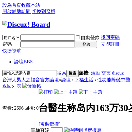
設為首頁
收藏本站
開啟輔助訪問
切換到窄版
找回密碼
自動登錄
密碼
立即註冊
登錄
快捷導航
論壇
BBS
搜索
熱搜:
活動
交友
discuz
搜索
台灣大男人之福音官方論壇
»
論壇
›
幸福生活
›
性功能障礙中醫
返回列表
台醫生称岛内163万3
查看:
2696
|
回復:
0
[複製鏈接]
電梯直達