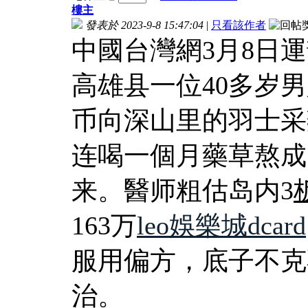
樓主
發表於 2023-9-8 15:47:04
|
只看該作者
中國台灣網3月8日
高雄县一位40多岁男
币向深山里的羽士采
连喝一個月藥草熬成
来。醫师粗估岛内3
163万
leo娛樂城dcard
服用偏方，底子不克
治。