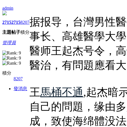
admin
据报导，台灣男性醫
2715
2715
8207
主題
帖子
積分
事长、高雄醫學大學
管理員
醫师王起杰号令，高
醫治，有問題應看大
積分
8207
發消息
王
馬桶不通
,起杰暗
自己的問題，缘由多
成，致使海绵體没法