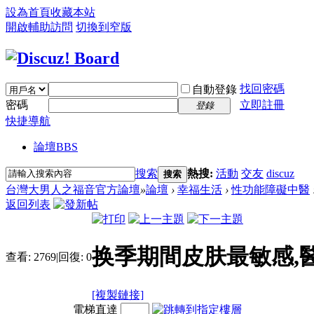
設為首頁
收藏本站
開啟輔助訪問
切換到窄版
找回密碼
自動登錄
密碼
立即註冊
登錄
快捷導航
論壇
BBS
搜索
熱搜:
活動
交友
discuz
搜索
台灣大男人之福音官方論壇
»
論壇
›
幸福生活
›
性功能障礙中醫
返回列表
换季期間皮肤最敏感,
查看:
2769
|
回復:
0
[複製鏈接]
電梯直達