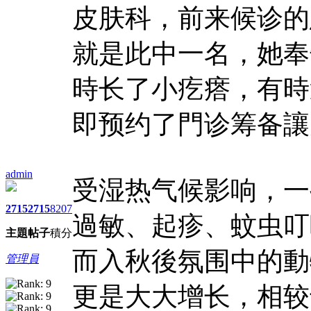
皮肤科，前来候诊的
就是此中一名，她奉
時长了小疙瘩，有時
即预约了門诊筹备讓
admin
受湿热气候影响，一
2715
2715
8207
過敏、起疹、蚊虫叮
主題
帖子
積分
而入秋後氛围中的動
管理員
更是大大增长，相较