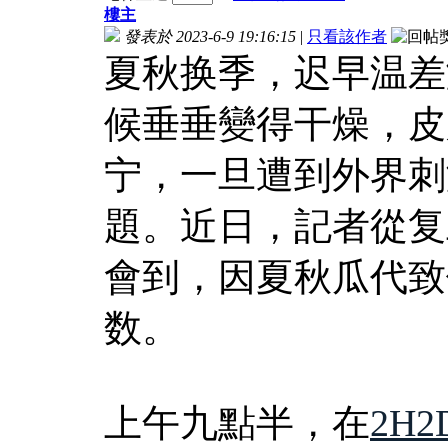
樓主
發表於 2023-6-9 19:16:15
|
只看該作者
夏秋换季，迟早温差
候垂垂變得干燥，皮
宁，一旦遭到外界刺
題。近日，記者從复
會到，因夏秋瓜代致
数。
上午九點半，在
2H