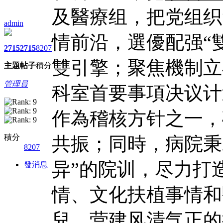
及醫療组，把党组织
admin
情前沿，選優配强“
2715
2715
8207
雙引擎；聚焦機制立
主題
帖子
積分
管理員
科室首要事項决议计
作為稽核方针之一，
積分
共振；同時，病院秉
8207
异”的院训，尽力打
發消息
情、文化扶植事情和
兒，营建风清气正的