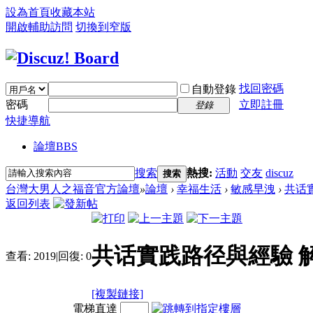
設為首頁
收藏本站
開啟輔助訪問
切換到窄版
找回密碼
自動登錄
密碼
立即註冊
登錄
快捷導航
論壇
BBS
搜索
熱搜:
活動
交友
discuz
搜索
台灣大男人之福音官方論壇
»
論壇
›
幸福生活
›
敏感早洩
›
共话
返回列表
共话實践路径與經驗 
查看:
2019
|
回復:
0
[複製鏈接]
電梯直達