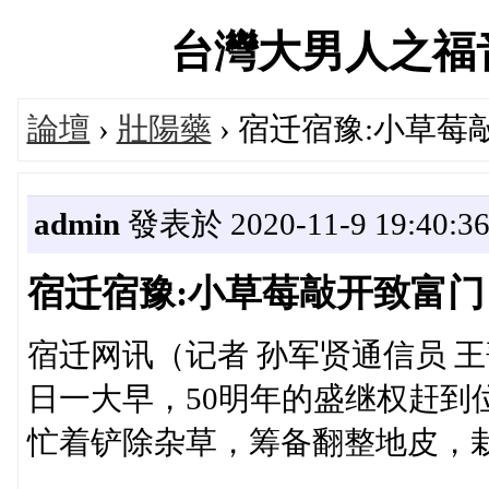
台灣大男人之福音官方
論壇
›
壯陽藥
› 宿迁宿豫:小草莓
admin
發表於 2020-11-9 19:40:3
宿迁宿豫:小草莓敲开致富门
宿迁网讯（记者 孙军贤通信员 
日一大早，50明年的盛继权赶到
忙着铲除杂草，筹备翻整地皮，