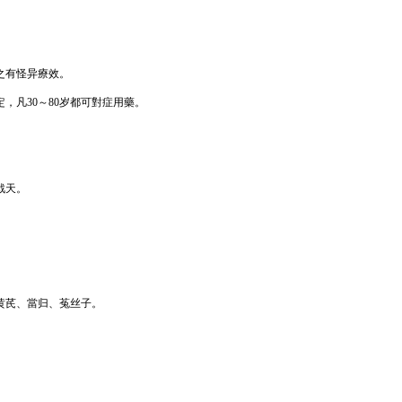
之有怪异療效。
，凡30～80岁都可對症用藥。
戟天。
黄芪、當归、菟丝子。