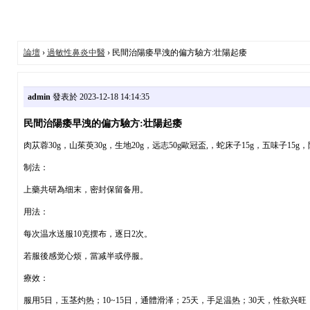
論壇
›
過敏性鼻炎中醫
› 民間治陽痿早洩的偏方驗方:壮陽起痿
admin
發表於 2023-12-18 14:14:35
民間治陽痿早洩的偏方驗方:壮陽起痿
肉苁蓉30g，山茱萸30g，生地20g，远志50g歐冠盃,，蛇床子15g，五味子15g，
制法：
上藥共研為细末，密封保留备用。
用法：
每次温水送服10克摆布，逐日2次。
若服後感觉心烦，當减半或停服。
療效：
服用5日，玉茎灼热；10~15日，通體滑泽；25天，手足温热；30天，性欲