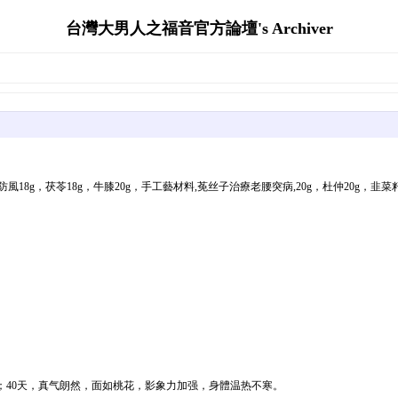
台灣大男人之福音官方論壇's Archiver
防風18g，茯苓18g，牛膝20g，手工藝材料,莬丝子治療老腰突病,20g，杜仲20g，韭菜籽
兴旺；40天，真气朗然，面如桃花，影象力加强，身體温热不寒。