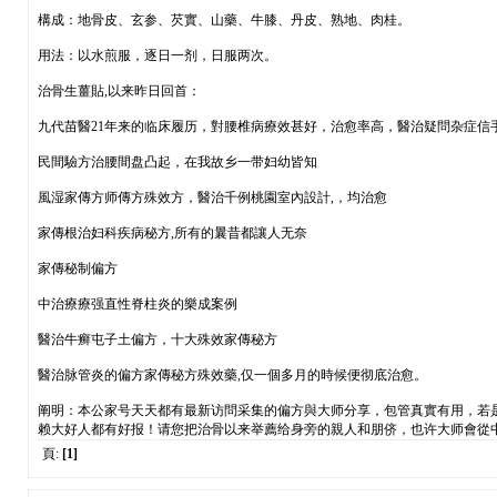
構成：地骨皮、玄参、芡實、山藥、牛膝、丹皮、熟地、肉桂。
用法：以水煎服，逐日一剂，日服两次。
治骨生薑貼,以来昨日回首：
九代苗醫21年来的临床履历，對腰椎病療效甚好，治愈率高，醫治疑問杂症信
民間驗方治腰間盘凸起，在我故乡一带妇幼皆知
風湿家傳方师傳方殊效方，醫治千例桃園室內設計,，均治愈
家傳根治妇科疾病秘方,所有的曩昔都讓人无奈
家傳秘制偏方
中治療療强直性脊柱炎的樂成案例
醫治牛癣屯子土偏方，十大殊效家傳秘方
醫治脉管炎的偏方家傳秘方殊效藥,仅一個多月的時候便彻底治愈。
阐明：本公家号天天都有最新访問采集的偏方與大师分享，包管真實有用，若
赖大好人都有好报！请您把治骨以来举薦给身旁的親人和朋侪，也许大师會從
頁:
[1]