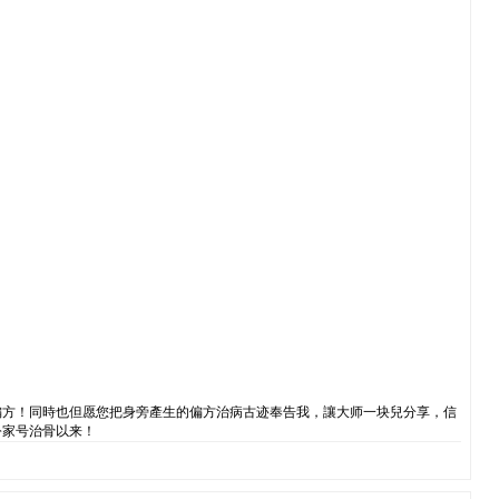
偏方！同時也但愿您把身旁產生的偏方治病古迹奉告我，讓大师一块兒分享，信
公家号治骨以来！