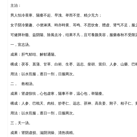
主治：
男人怕冷畏寒、陽痿不起、早洩、举而不坚、精少无力；
女子阴冷樂趣、小便淋漓、時亦時黄、耳鸣、不思饮食、體虚、肾气不足，服
可健脾补髓、益阴陽、除風去冷，结果不凡，且可養颜美容，服藥春秋不受限定
一，宣志汤。
成果：肝气郁结、解郁通陽。
構成：茯苓、菖蒲、甘草、白術、生枣、远志、柴胡、當归、人参、山藥、巴
用法：以水煎服，逐日一剂，日服两次。
二， 救相汤。
成果：肾虚惊怯，心包虚寒，陽事不举，温心包，举陽痿。
構成：人参、巴戟天、肉桂、炒枣仁、远志、茯神、高良姜、附子、柏子仁、
用法：以水煎服，逐日一剂，日服两次。
三，天一汤。
成果：肾阴虚损、滋阴润燥、清热填精。