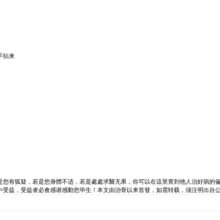
手拈来
是您有狐疑，若是您身體不适，若是處處求醫无果，你可以在這里查到他人治好病的
中受益，受益者必會感谢感動您毕生！本文由治骨以来首發，如需转载，须注明出自