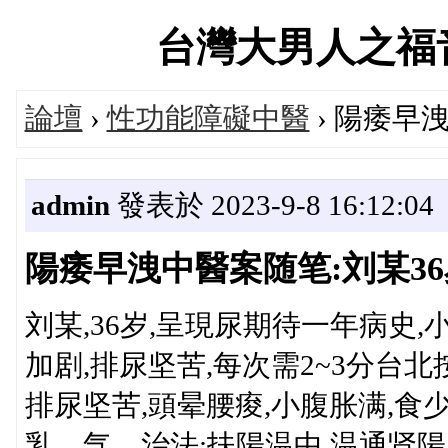
台灣大男人之福音官方
論壇
›
性功能障礙中醫
› 陽痿早
admin
發表於 2023-9-8 16:12:04
陽痿早洩中醫案随笔:刘某3
刘某,36岁,呈現尿期待一年病史
加剧,排尿坚苦,每次需2~3分台北
排尿坚苦,頭晕腰痠,小腹胀满,食少
乳，气。治法:扶陽温中,温通肾