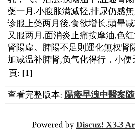
藥一月,小腹胀满减轻,排尿仍感無
诊服上藥两月後,食欲增长,頭晕
又服两月,面消炎止痛按摩油,色
肾陽虛。脾陽不足則運化無权肾
加减温补脾肾,负气化得行，小便
頁:
[1]
查看完整版本:
陽痿早洩中醫案随
Powered by
Discuz! X3.3 Ar