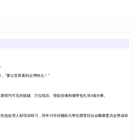
。
，“要让世界看到台灣特点！”
赛馆均可见到拔罐、穴位指压、理筋伎俩和绷带包扎等4项办事。
告急处理人材培训研习，同年10月经國际大學生體育结合会醫療委员会赞成肯