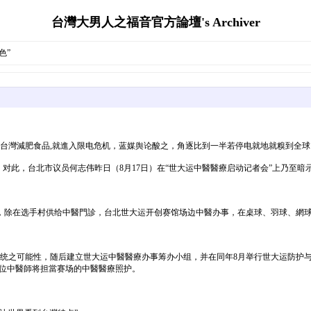
台灣大男人之福音官方論壇's Archiver
色”
，台灣減肥食品,就進入限电危机，蓝媒舆论酸之，角逐比到一半若停电就地就糗到全球
对此，台北市议员何志伟昨日（8月17日）在“世大运中醫醫療启动记者会”上乃至暗示
，除在选手村供给中醫門診，台北世大运开创赛馆场边中醫办事，在桌球、羽球、網球
统之可能性，随后建立世大运中醫醫療办事筹办小组，并在同年8月举行世大运防护与
0馀位中醫師将担當赛场的中醫醫療照护。