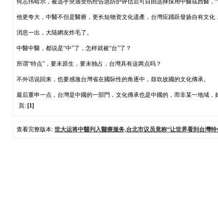
何志伟暗示，被选手突遇受伤经告急防护评估后可自由选择採用中醫或西醫，“
他更夸大，中醫不但是醫療，更长短物资文化遗產，台灣应踊跃發扬自有文化
消息一出，大陆網友炸毛了。
中醫中醫，都说是“中”了，怎样就被“台”了？
所谓“特点”，要末原生，要末独占，台灣具有这两点吗？
不外话说回来，也要感激台灣省在國际性的角逐中，鼓吹故國的文化傳承。
最后重申一点，台灣是中國的一部門，文化傳承也是中國的，而非某一地域，
頁:
[1]
查看完整版本:
世大运将中醫列入醫療服务,台北市议员竟称“让世界看到台灣特