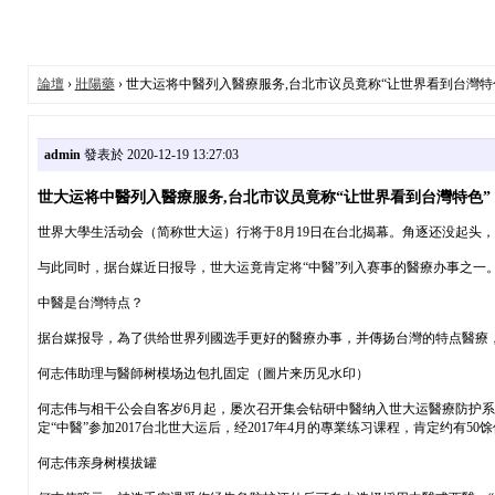
論壇
›
壯陽藥
› 世大运将中醫列入醫療服务,台北市议员竟称“让世界看到台灣特
admin
發表於 2020-12-19 13:27:03
世大运将中醫列入醫療服务,台北市议员竟称“让世界看到台灣特色”
世界大學生活动会（简称世大运）行将于8月19日在台北揭幕。角逐还没起头
与此同时，据台媒近日报导，世大运竟肯定将“中醫”列入赛事的醫療办事之一。
中醫是台灣特点？
据台媒报导，為了供给世界列國选手更好的醫療办事，并傳扬台灣的特点醫療
何志伟助理与醫師树模场边包扎固定（圖片来历见水印）
何志伟与相干公会自客岁6月起，屡次召开集会钻研中醫纳入世大运醫療防护系
定“中醫”参加2017台北世大运后，经2017年4月的專業练习课程，肯定约有5
何志伟亲身树模拔罐