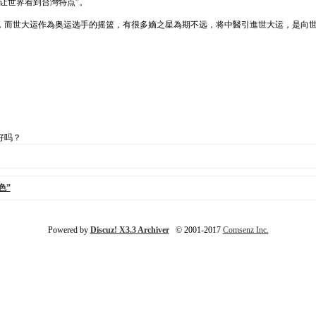
让世界看到台灣特点”。
，而世大运作為奥运选手的摇篮，有很多嫡之星為期不远，将中醫引進世大运，是向
好吗？
色”
Powered by
Discuz! X3.3 Archiver
© 2001-2017
Comsenz Inc.