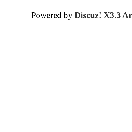
Powered by
Discuz! X3.3 Ar