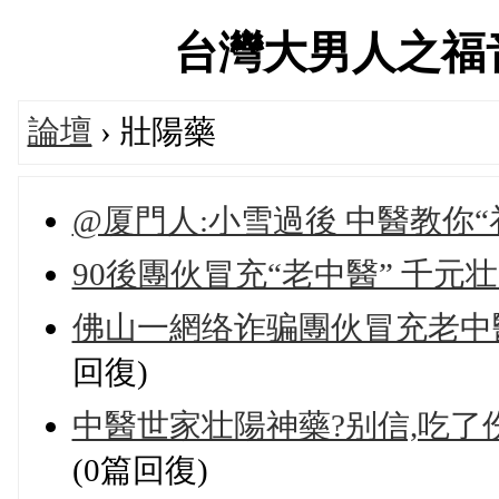
台灣大男人之福音官方
論壇
› 壯陽藥
@厦門人:小雪過後 中醫教你“
90後團伙冒充“老中醫” 千
佛山一網络诈骗團伙冒充老中
回復)
中醫世家壮陽神藥?别信,吃了伤
(0篇回復)