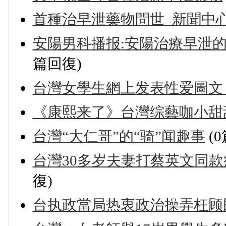
首種治早泄藥物問世_新聞中
安陽男科播报:安陽治療早泄的醫
篇回復)
台灣女學生網上发表性爱圖文
《康熙来了》台灣综藝咖小甜
台灣“大仁哥”的“骑”闻趣事
(
台灣30多岁夫妻打蔡英文同款
復)
台执政當局热衷政治操弄枉顾