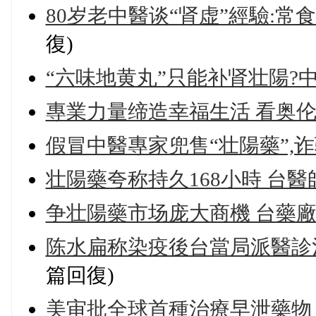
80岁老中醫谈“肾虚”經驗:常
復)
“六味地黄丸”只能补肾壮陽?
專業力量缔造幸福生活 看奥
假冒中醫專家兜售“壮陽藥”,诈
壮陽藥夸称持久168小時 台醫
争壮陽藥市场庞大商機 台藥
陈水扁称染疫後台當局派醫診
篇回復)
美审批全球首種治療早泄藥物